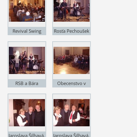
Revival Swing
Rosťa Pechoušek
Band v zámecké
a Antonín Šilhavý
kapli
RSB a Bára
Obecenstvo v
Rezková
zámecké kapli
Jaroslava Šilhavá,
Jaroslava Šilhavá,