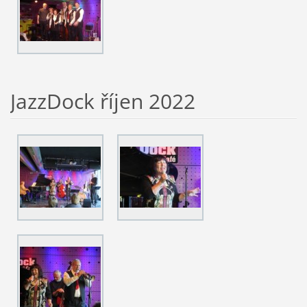
JazzDock říjen 2022