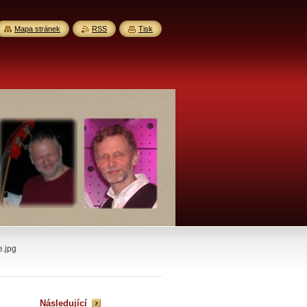
Mapa stránek
RSS
Tisk
e.jpg
Následující