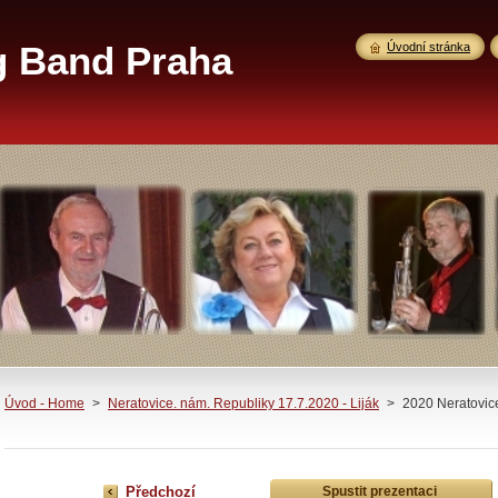
g Band Praha
Úvodní stránka
Úvod - Home
>
Neratovice. nám. Republiky 17.7.2020 - Liják
>
2020 Neratovic
Předchozí
Spustit prezentaci