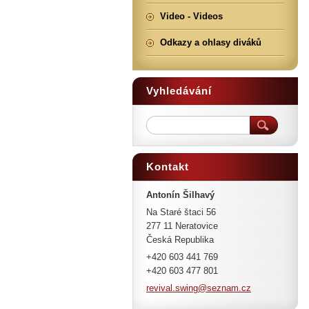
Video - Videos
Odkazy a ohlasy diváků
Vyhledávání
Kontakt
Antonín Šilhavý
Na Staré štaci 56
277 11 Neratovice
Česká Republika
+420 603 441 769
+420 603 477 801
revival.
swing@se
znam.cz