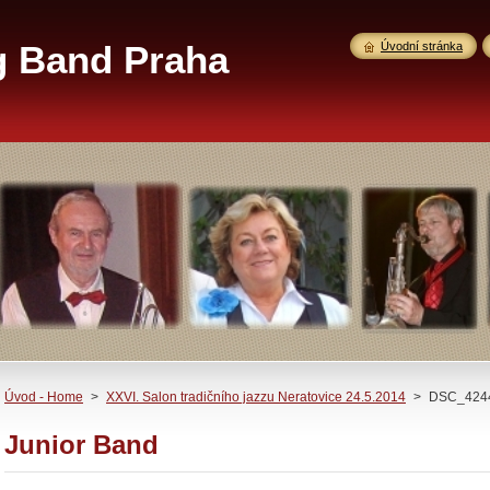
g Band Praha
Úvodní stránka
Úvod - Home
>
XXVI. Salon tradičního jazzu Neratovice 24.5.2014
>
DSC_4244
Junior Band