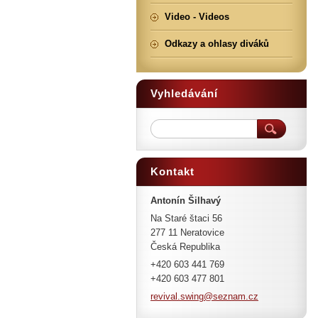
Video - Videos
Odkazy a ohlasy diváků
Vyhledávání
Kontakt
Antonín Šilhavý
Na Staré štaci 56
277 11 Neratovice
Česká Republika
+420 603 441 769
+420 603 477 801
revival.
swing@se
znam.cz