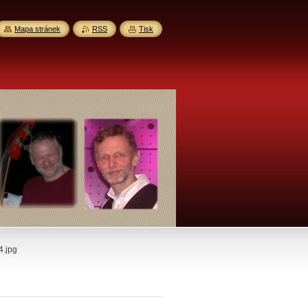
Mapa stránek
RSS
Tisk
.jpg