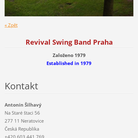
« Zpět
Revival Swing Band Praha
Založeno 1979
Established
in 1979
Kontakt
Antonín Šilhavý
Na Staré štaci 56
277 11 Neratovice
Česká Republika
+420 603 441 769