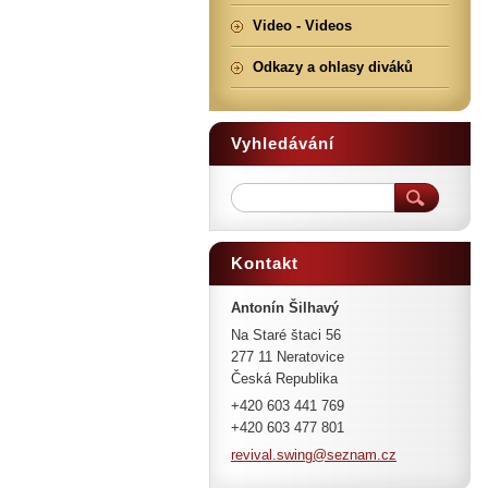
Video - Videos
Odkazy a ohlasy diváků
Vyhledávání
Kontakt
Antonín Šilhavý
Na Staré štaci 56
277 11 Neratovice
Česká Republika
+420 603 441 769
+420 603 477 801
revival.
swing@se
znam.cz