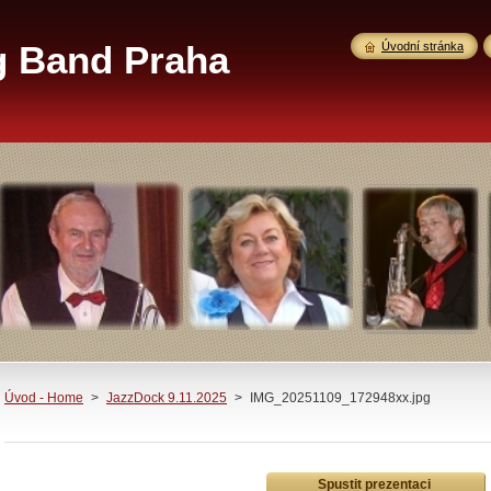
g Band Praha
Úvodní stránka
Úvod - Home
>
JazzDock 9.11.2025
>
IMG_20251109_172948xx.jpg
Spustit prezentaci