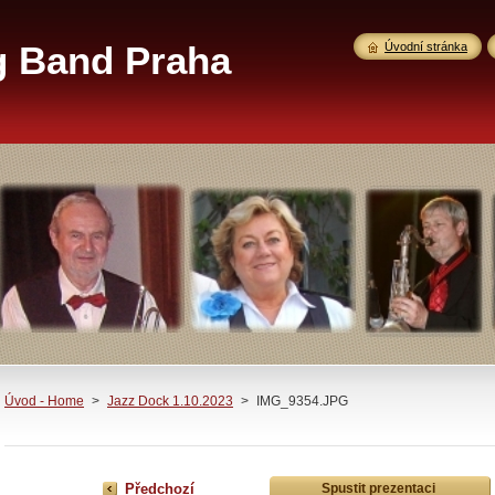
g Band Praha
Úvodní stránka
Úvod - Home
>
Jazz Dock 1.10.2023
>
IMG_9354.JPG
Předchozí
Spustit prezentaci