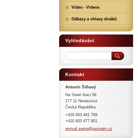
Video - Videos
Odkazy a ohlasy diváků
Vyhledávání
Kontakt
Antonín Šilhavý
Na Staré štaci 56
277 11 Neratovice
Česká Republika
+420 603 441 769
+420 603 477 801
revival.
swing@se
znam.cz