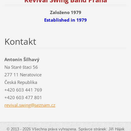
Založeno 1979
Established
in 1979
Kontakt
Antonín Šilhavý
Na Staré štaci 56
277 11 Neratovice
Česká Republika
+420 603 441 769
+420 603 477 801
revival.
swing@se
znam.cz
© 2013 - 2026 Všechna práva vyhrazena. Správce stránek: Jiří Hájek