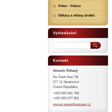
Video - Videos
Odkazy a ohlasy diváků
Vyhledávání
Kontakt
Antonín Šilhavý
Na Staré štaci 56
277 11 Neratovice
Česká Republika
+420 603 441 769
+420 603 477 801
revival.
swing@se
znam.cz