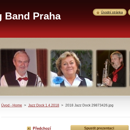
g Band Praha
Úvodní stránka
Úvod - Home
>
Jazz Dock 1.4.2018
>
2018 Jazz Dock 29873426.jpg
Předchozí
Spustit prezentaci