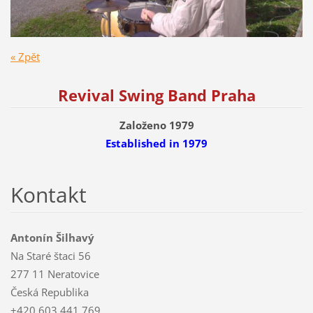
« Zpět
Revival Swing Band Praha
Založeno 1979
Established
in 1979
Kontakt
Antonín Šilhavý
Na Staré štaci 56
277 11 Neratovice
Česká Republika
+420 603 441 769