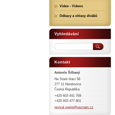
Video - Videos
Odkazy a ohlasy diváků
Vyhledávání
Kontakt
Antonín Šilhavý
Na Staré štaci 56
277 11 Neratovice
Česká Republika
+420 603 441 769
+420 603 477 801
revival.
swing@se
znam.cz