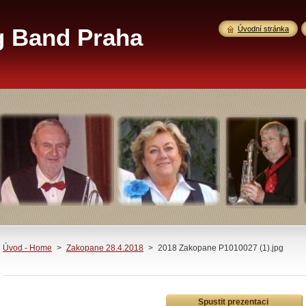
g Band Praha
Úvodní stránka
Úvod - Home
>
Zakopane 28.4.2018
>
2018 Zakopane P1010027 (1).jpg
Spustit prezentaci