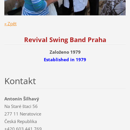
« Zpět
Revival Swing Band Praha
Založeno 1979
Established
in 1979
Kontakt
Antonín Šilhavý
Na Staré štaci 56
277 11 Neratovice
Česká Republika
+420 603 441 769