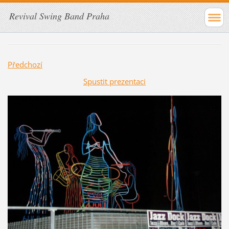
Revival Swing Band Praha
Předchozí
Spustit prezentaci