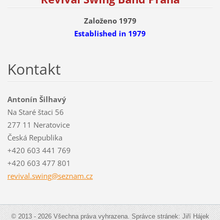
Založeno 1979
Established
in 1979
Kontakt
Antonín Šilhavý
Na Staré štaci 56
277 11 Neratovice
Česká Republika
+420 603 441 769
+420 603 477 801
revival.
swing@se
znam.cz
© 2013 - 2026 Všechna práva vyhrazena. Správce stránek: Jiří Hájek