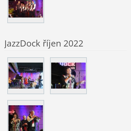
JazzDock říjen 2022