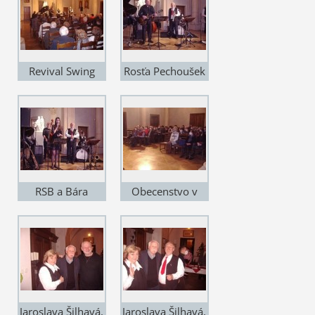
Revival Swing
Rosťa Pechoušek
Band v zámecké
a Antonín Šilhavý
kapli
RSB a Bára
Obecenstvo v
Rezková
zámecké kapli
Jaroslava Šilhavá,
Jaroslava Šilhavá,