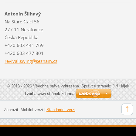
Antonín Šilhavý
Na Staré štaci 56
277 11 Neratovice
Česká Republika
+420 603 441 769
+420 603 477 801
revival.
swing@se
znam.cz
© 2013 - 2026 Všechna práva vyhrazena. Správce stránek: Jiří Hájek
Tvorba www stránek zdarma
Zobrazit:
Mobilní verzi
|
Standardní verzi