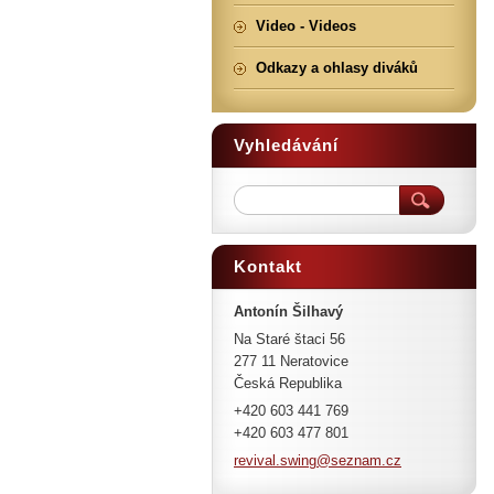
Video - Videos
Odkazy a ohlasy diváků
Vyhledávání
Kontakt
Antonín Šilhavý
Na Staré štaci 56
277 11 Neratovice
Česká Republika
+420 603 441 769
+420 603 477 801
revival.
swing@se
znam.cz