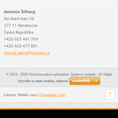
Antonín Šilhavý
Na Staré štaci 56
277 11 Neratovice
Česká Republika
+420 603 441 769
+420 603 477 801
revival.
swing@se
znam.cz
© 2013 - 2026 Všechna práva vyhrazena. Správce stránek: Jiří Hájek
Vytvořte si www stránky zdarma!
Zobrazit:
Mobilní verzi
|
Standardní verzi